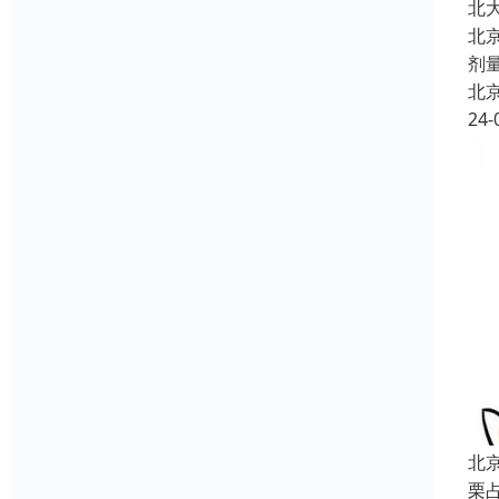
北
北
剂量
北
24-
北
栗占