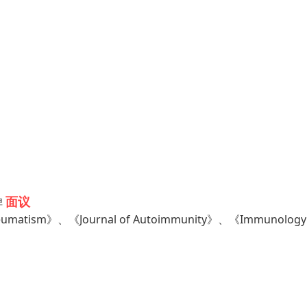
面议
碑
eumatism》、《Journal of Autoimmunity》、《Immunolo