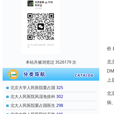
价
北
本站共被浏览过 3526179 次
D
上
北京大学人民医院栗占国
325
北
北大人民医院风湿免疫科
302
病
北大人民医院栗占国医生
298